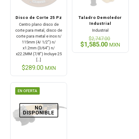
Disco de Corte 25 Pz
Taladro Demoledor
Industrial
Centro plano disco de
corte para metal, disco de
Industrial
corte para metal e inox n/
El
$
2,747.00
115mm (4/ 1/2″) n/
precio
El
$
1,585.00
MXN
x1.2mm (3/64″) n/
original
precio
x22.2MM (7/8″) Incluye 25
era:
actual
[…]
$2,747.00
es:
$
289.00
$1,585.00.
MXN
EN OFERTA
NO
DISPONIBLE