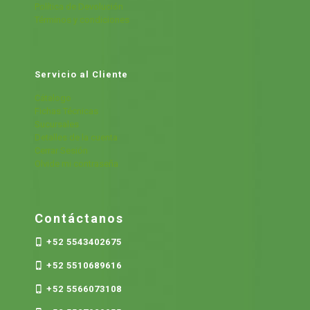
Política de Devolución
Términos y condiciones
Servicio al Cliente
Cátalogo
Fichas Técnicas
Sucursales
Detalles de la cuenta
Cerrar Sesión
Olvide mi contraseña
Contáctanos
+52 5543402675
+52 5510689616
+52 5566073108