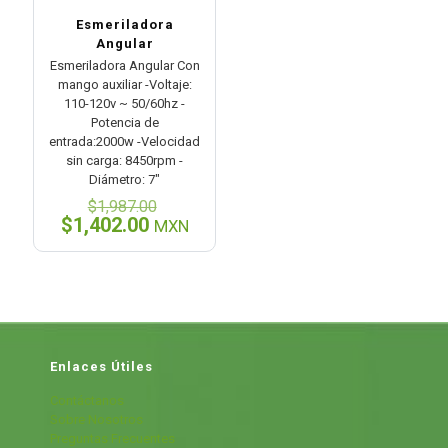
Esmeriladora
Angular
Esmeriladora Angular Con
mango auxiliar -Voltaje:
110-120v ~ 50/60hz -
Potencia de
entrada:2000w -Velocidad
sin carga: 8450rpm -
Diámetro: 7″
El
$
1,987.00
precio
El
$
1,402.00
MXN
original
precio
era:
actual
$1,987.00.
es:
$1,402.00.
Enlaces Útiles
Contáctanos
Sobre Nosotros
Preguntas Frecuentes