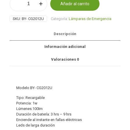
Añadir al carrito
LED
Alternative:
deslizable
cantidad
SKU:
BY- CG2012U
Categoría:
Lámparas de Emergencia
Descripción
Información adicional
Valoraciones
0
Modelo BY- CG2012U
Tipo: Recargable
Potencia: 1w
Lúmenes:100Im
Duración de batería: 3 hrs – 9 hrs
Enciende al instante en fallas eléctricas
Leds de larga duración