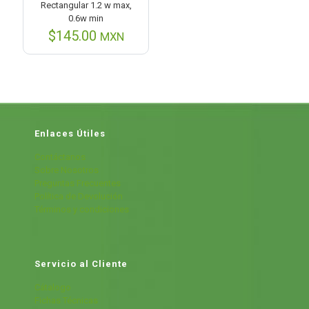
Rectangular 1.2 w max,
0.6w min
$
145.00
MXN
Enlaces Útiles
Contáctanos
Sobre Nosotros
Preguntas Frecuentes
Política de Devolución
Términos y condiciones
Servicio al Cliente
Cátalogo
Fichas Técnicas