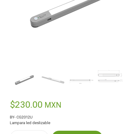
$
230.00
MXN
BY- CG2012U
Lampara led deslizable
Lámpara