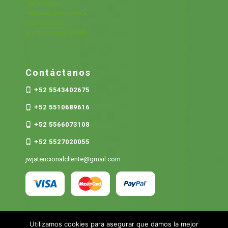
Sucursales
Detalles de la cuenta
Cerrar Sesión
Olvide mi contraseña
Contáctanos
+52 5543402675
+52 5510689616
+52 5566073108
+52 5527020055
jwjatencionalcliente@gmail.com
Utilizamos cookies para asegurar que damos la mejor