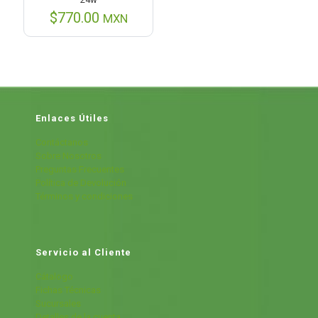
$
770.00
MXN
Enlaces Útiles
Contáctanos
Sobre Nosotros
Preguntas Frecuentes
Política de Devolución
Términos y condiciones
Servicio al Cliente
Cátalogo
Fichas Técnicas
Sucursales
Detalles de la cuenta