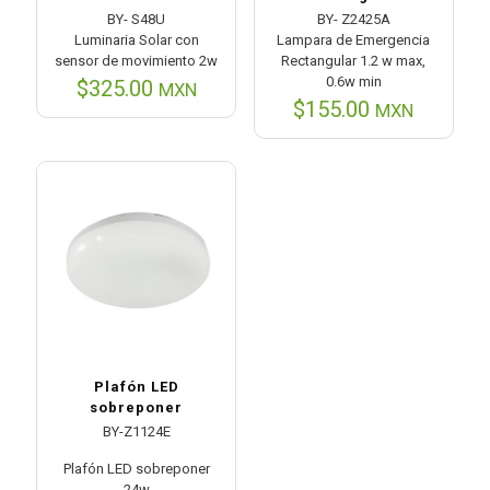
BY- S48U
BY- Z2425A
Luminaria Solar con
Lampara de Emergencia
sensor de movimiento 2w
Rectangular 1.2 w max,
0.6w min
$
325.00
MXN
$
155.00
MXN
Plafón LED
sobreponer
BY-Z1124E
Plafón LED sobreponer
24w