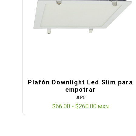
Plafón Downlight Led Slim para
empotrar
JLPC
Rango
$
66.00
-
$
260.00
MXN
de
precios:
desde
$66.00