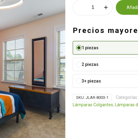
Lámpara
Añadir
de
Alternative:
techo
JLAR-
Precios mayor
8003
cantidad
1 piezas
2 piezas
3+ piezas
Categorías
SKU:
JLAR-8003-1
Lámparas Colgantes
,
Lámparas d