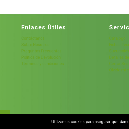
hasta
$260.00
Enlaces Útiles
Servic
Contáctanos
Cátalogo
Sobre Nosotros
Fichas Téc
Preguntas Frecuentes
Sucursale
Política de Devolución
Detalles de
Términos y condiciones
Cerrar Ses
Olvide mi 
Utilizamos cookies para asegurar que damos