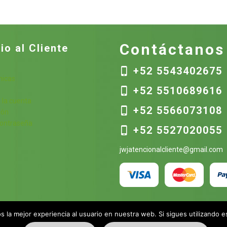
Contáctanos
io al Cliente
+52 5543402675
nicas
+52 5510689616
s
 la cuenta
+52 5566073108
ión
contraseña
+52 5527020055
jwjatencionalcliente@gmail.com
 la mejor experiencia al usuario en nuestra web. Si sigues utilizando 