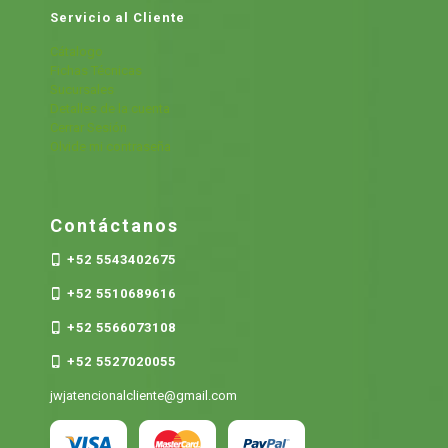
Servicio al Cliente
Cátalogo
Fichas Técnicas
Sucursales
Detalles de la cuenta
Cerrar Sesión
Olvide mi contraseña
Contáctanos
+52 5543402675
+52 5510689616
+52 5566073108
+52 5527020055
jwjatencionalcliente@gmail.com