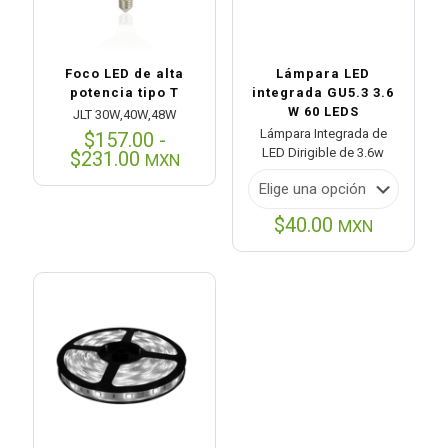
Foco LED de alta
Lámpara LED
potencia tipo T
integrada GU5.3 3.6
W 60 LEDS
JLT 30W,40W,48W
Lámpara Integrada de
$
157.00
-
LED Dirigible de 3.6w
Rango
$
231.00
MXN
de
precios:
desde
$
40.00
MXN
$157.00
hasta
$231.00