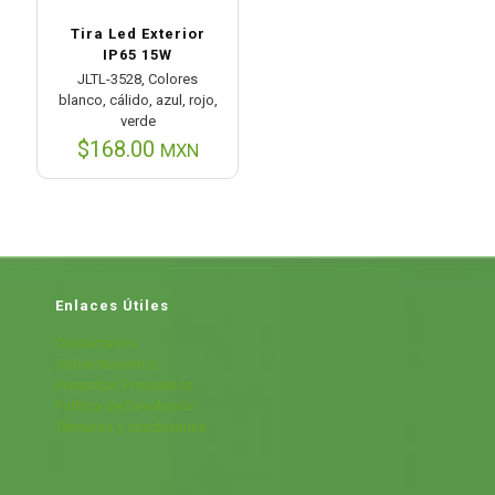
Tira Led Exterior
IP65 15W
JLTL-3528, Colores
blanco, cálido, azul, rojo,
verde
$
168.00
MXN
Enlaces Útiles
Contáctanos
Sobre Nosotros
Preguntas Frecuentes
Política de Devolución
Términos y condiciones