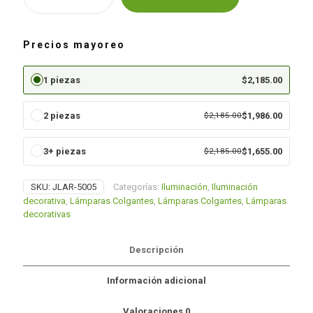
Alternative:
techo
cantidad
Precios mayoreo
1 piezas
$
2,185.00
2 piezas
$
2,185.00
$
1,986.00
3+ piezas
$
2,185.00
$
1,655.00
SKU:
JLAR-5005
Categorías:
Iluminación
,
Iluminación
decorativa
,
Lámparas Colgantes
,
Lámparas Colgantes
,
Lámparas
decorativas
Descripción
Información adicional
Valoraciones
0