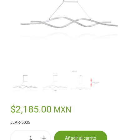
$
2,185.00
MXN
JLAR-5005
Lámpara
Añadir al carrito
de