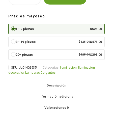
Alternative:
Vintage
cantidad
Precios mayoreo
1 - 2 piezas
$
525.00
3 - 19 piezas
$
525.00
$
478.00
20+ piezas
$
525.00
$
398.00
SKU:
JLC-N02535
Categorías:
Iluminación
,
Iluminación
decorativa
,
Lámparas Colgantes
Descripción
Información adicional
Valoraciones
0