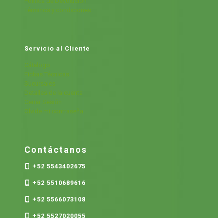
Política de Devolución
Términos y condiciones
Servicio al Cliente
Cátalogo
Fichas Técnicas
Sucursales
Detalles de la cuenta
Cerrar Sesión
Olvide mi contraseña
Contáctanos
+52 5543402675
+52 5510689616
+52 5566073108
+52 5527020055