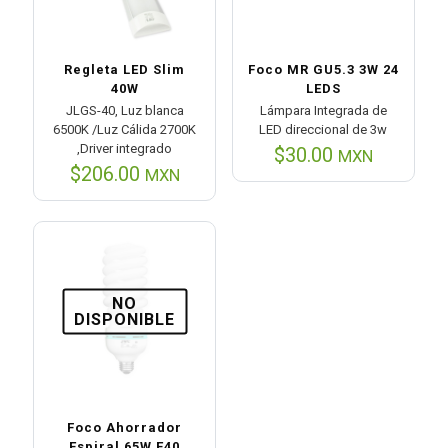
Regleta LED Slim
Foco MR GU5.3 3W 24
40W
LEDS
JLGS-40, Luz blanca
Lámpara Integrada de
6500K /Luz Cálida 2700K
LED direccional de 3w
,Driver integrado
$
30.00
MXN
$
206.00
MXN
NO
DISPONIBLE
Foco Ahorrador
Espiral 65W E40