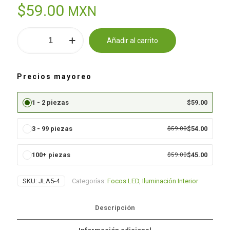
$
59.00
MXN
Foco
Añadir al carrito
LED
Alternative:
ST64
JLA5-
4
Precios mayoreo
(VINTAGE)
Luz
Cálida
1 - 2 piezas
$
59.00
cantidad
3 - 99 piezas
$
59.00
$
54.00
100+ piezas
$
59.00
$
45.00
SKU:
JLA5-4
Categorías:
Focos LED
,
Iluminación Interior
Descripción