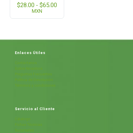
Rango
$
28.00
-
$
65.00
de
MXN
precios:
desde
$28.00
hasta
$65.00
Enlaces Útiles
Contáctanos
Sobre Nosotros
Preguntas Frecuentes
Política de Devolución
Términos y condiciones
Servicio al Cliente
Cátalogo
Fichas Técnicas
Sucursales