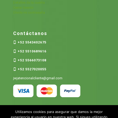
Detalles de la cuenta
Cerrar Sesión
Olvide mi contraseña
Contáctanos
+52 5543402675
+52 5510689616
+52 5566073108
+52 5527020055
jwjatencionalcliente@gmail.com
Utilizamos cookies para asegurar que damos la mejor
experiencia al usuario en nuestra web. Si sigues utilizando