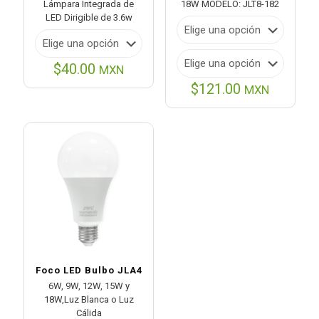
Lámpara Integrada de
18W MODELO: JLT8-182
LED Dirigible de 3.6w
$
40.00
MXN
$
121.00
MXN
Foco LED Bulbo JLA4
6W, 9W, 12W, 15W y
18W,Luz Blanca o Luz
Cálida