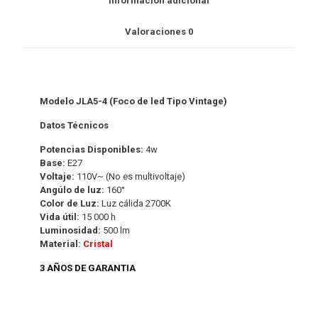
Información adicional
Valoraciones
0
Modelo JLA5-4 (Foco de led Tipo Vintage)
Datos Técnicos
Potencias Disponibles:
4w
Base:
E27
Voltaje:
110V~ (No es multivoltaje)
Angúlo de luz:
160°
Color de Luz:
Luz cálida 2700K
Vida útil:
15 000 h
Luminosidad:
500 lm
Material:
Cristal
3 AÑOS DE GARANTIA