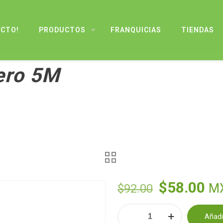
UCTO!
PRODUCTOS
FRANQUICIAS
TIENDAS
ero 5M
El
El
$
58.00
M
$
92.00
precio
pr
Cinta
original
ac
Añadir
M?
Alternative: