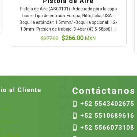
Pistola de Aire
Pistola de Aire (ASG3101) -Adecuado para la capa
base -Tipo de entrada: Europa, Nitto,Italia, USA -
Boquilla estándar: 1.5mmn/ -Boquilla opcional: 1.2-
1.8mm -Presion de trabajo: 3-4bar (43.5-58psi)
[…]
El
El
$
266.00
$
377.00
MXN
precio
precio
original
actual
era:
es:
$377.00.
$266.00.
Contáctanos
io al Cliente
+52 5543402675
nicas
+52 5510689616
s
 la cuenta
+52 5566073108
ión
contraseña