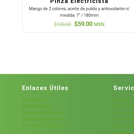
Pinza Electricista
Mango de 2 colores, aceite de pulido y antioxidante n/
medida: 7″ / 180mm
El
El
$
59.00
$
100.00
MXN
precio
precio
original
actual
era:
es:
$100.00.
$59.00.
Enlaces Útiles
Servic
Contáctanos
Cátalogo
Sobre Nosotros
Fichas Téc
Preguntas Frecuentes
Sucursale
Política de Devolución
Detalles de
Términos y condiciones
Cerrar Ses
Olvide mi 