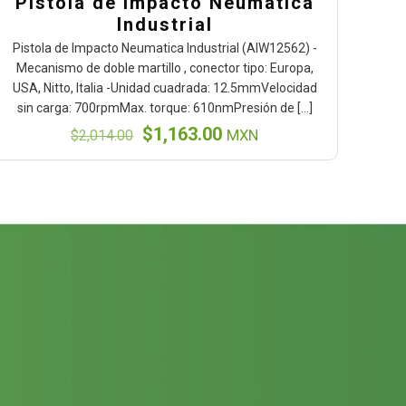
Pistola de Impacto Neumatica
Industrial
Pistola de Impacto Neumatica Industrial (AIW12562) -
Mecanismo de doble martillo , conector tipo: Europa,
USA, Nitto, Italia -Unidad cuadrada: 12.5mmVelocidad
sin carga: 700rpmMax. torque: 610nmPresión de
[…]
El
El
$
1,163.00
$
2,014.00
MXN
precio
precio
original
actual
era:
es:
$2,014.00.
$1,163.00.