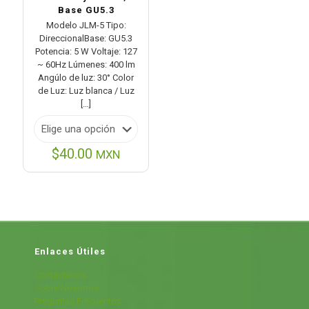
Base GU5.3
Modelo JLM-5 Tipo:
DireccionalBase: GU5.3
Potencia: 5 W Voltaje: 127
~ 60Hz Lúmenes: 400 lm
Angúlo de luz: 30° Color
de Luz: Luz blanca / Luz
[…]
$
40.00
MXN
Enlaces Útiles
Contáctanos
Sobre Nosotros
Preguntas Frecuentes