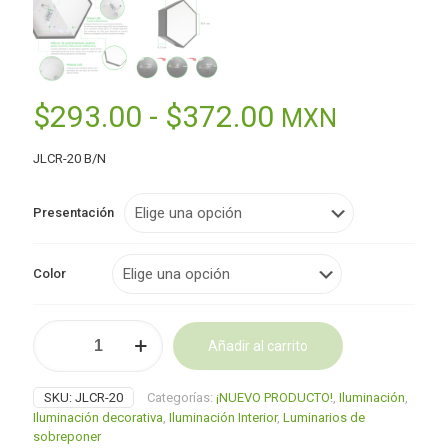
Rango
$
293.00
-
$
372.00
MXN
de
JLCR-20 B/N
precios:
desde
Presentación
$293.00
hasta
Color
$372.00
Lampara
Añadir al carrito
de
led
Alternative:
celing
SKU:
JLCR-20
Categorías:
¡NUEVO PRODUCTO!
,
Iluminación
,
POLIGONAL
Iluminación decorativa
,
Iluminación Interior
,
Luminarios de
cantidad
sobreponer