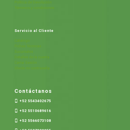
Política de Devolución
Términos y condiciones
Servicio al Cliente
Cátalogo
Fichas Técnicas
Sucursales
Detalles de la cuenta
Cerrar Sesión
Olvide mi contraseña
Contáctanos
+52 5543402675
+52 5510689616
+52 5566073108