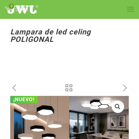
0
$0.00
Lampara de led celing
POLIGONAL
¡NUEVO!