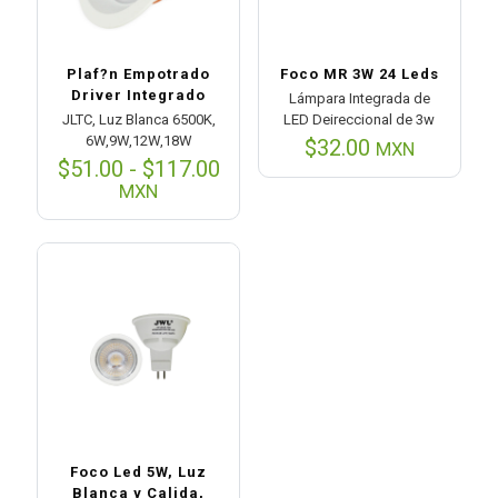
Plaf?n Empotrado
Foco MR 3W 24 Leds
Driver Integrado
Lámpara Integrada de
JLTC, Luz Blanca 6500K,
LED Deireccional de 3w
6W,9W,12W,18W
$
32.00
MXN
Rango
$
51.00
-
$
117.00
de
MXN
precios:
desde
$51.00
hasta
$117.00
Foco Led 5W, Luz
Blanca y Calida,