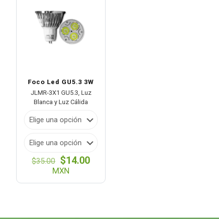
$209.00
$260.
Foco Led GU5.3 3W
JLMR-3X1 GU5.3, Luz
Blanca y Luz Cálida
El
El
$
14.00
$
35.00
precio
precio
MXN
original
actual
era:
es:
$35.00.
$14.00.