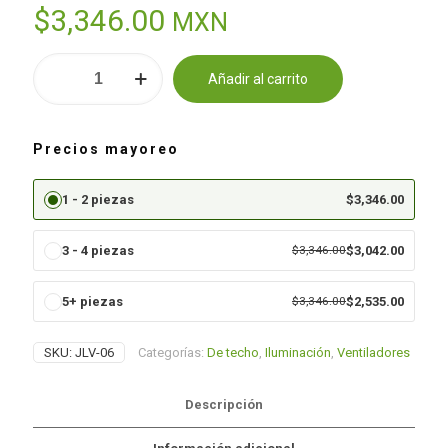
$
3,346.00
MXN
Ventilador
Añadir al carrito
de
Alternative:
Techo
Negro
3
Precios mayoreo
aspas
cantidad
1 - 2 piezas
$
3,346.00
3 - 4 piezas
$
3,346.00
$
3,042.00
5+ piezas
$
3,346.00
$
2,535.00
SKU:
JLV-06
Categorías:
De techo
,
Iluminación
,
Ventiladores
Descripción