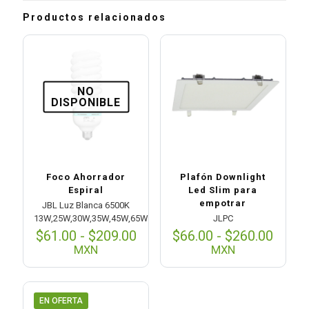
Productos relacionados
NO
DISPONIBLE
Foco Ahorrador
Plafón Downlight
Espiral
Led Slim para
empotrar
JBL Luz Blanca 6500K
13W,25W,30W,35W,45W,65W
JLPC
Rango
Rang
$
61.00
-
$
209.00
$
66.00
-
$
260.00
de
de
MXN
MXN
precios:
preci
desde
desd
$61.00
$66.0
hasta
hasta
EN OFERTA