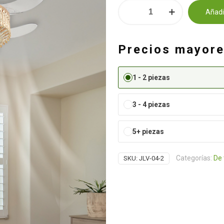
Ventilador
Añadir
de
Alternative:
Cristal
cantidad
Precios mayor
1 - 2 piezas
3 - 4 piezas
5+ piezas
Categorías:
De 
SKU:
JLV-04-2