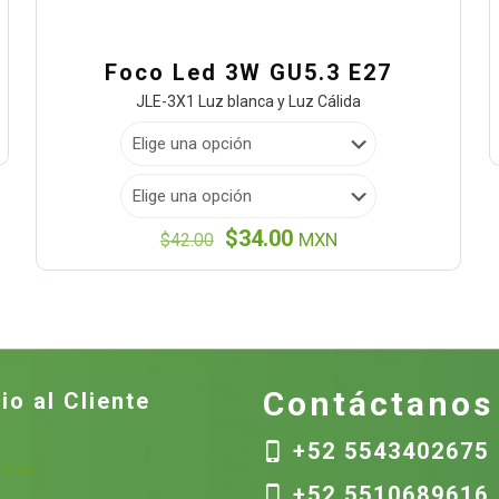
Foco Led 3W GU5.3 E27
JLE-3X1 Luz blanca y Luz Cálida
El
El
$
34.00
$
42.00
MXN
precio
precio
original
actual
era:
es:
$42.00.
$34.00.
Contáctanos
io al Cliente
+52 5543402675
nicas
+52 5510689616
s