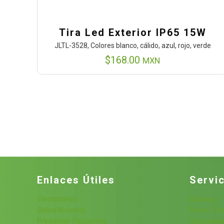
Tira Led Exterior IP65 15W
JLTL-3528, Colores blanco, cálido, azul, rojo, verde
$
168.00
MXN
Enlaces Útiles
Servic
Contáctanos
Cátalogo
Sobre Nosotros
Fichas Téc
Preguntas Frecuentes
Sucursale