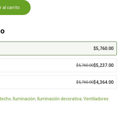
 al carrito
eo
$
5,760.00
$
5,760.00
$
5,237.00
$
5,760.00
$
4,364.00
techo
,
Iluminación
,
Iluminación decorativa
,
Ventiladores