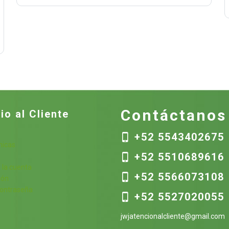
Contáctanos
io al Cliente
+52 5543402675
nicas
+52 5510689616
s
 la cuenta
+52 5566073108
ión
contraseña
+52 5527020055
jwjatencionalcliente@gmail.com