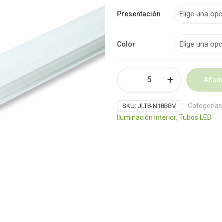
Presentación
Color
Tubo
Añadir
LED
T8
Alternative:
18W
Categorías
SKU:
JLT8-N18BBV
120
Iluminación Interior
,
Tubos LED
cm
cantidad