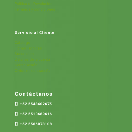
Política de Devolución
Términos y condiciones
Servicio al Cliente
Cátalogo
Fichas Técnicas
Sucursales
Detalles de la cuenta
Cerrar Sesión
Olvide mi contraseña
Contáctanos
+52 5543402675
+52 5510689616
+52 5566073108