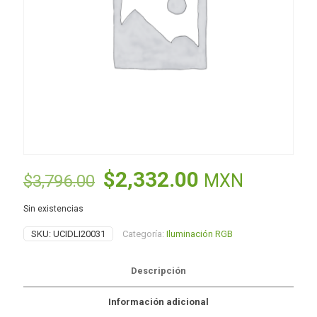
El
El
$
2,332.00
MXN
$
3,796.00
precio
precio
Sin existencias
original
actual
SKU:
UCIDLI20031
Categoría:
Iluminación RGB
era:
es:
$3,796.00.
$2,332.00.
Descripción
Información adicional