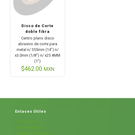
Disco de Corte
doble fibra
Centro plano disco
abrasivo de corte para
metal n/ 355mm (14″) n/
x3.0mm (1/8″) n/ x25.4MM
(1″)
$
462.00
MXN
Enlaces Útiles
Contáctanos
Sobre Nosotros
Preguntas Frecuentes