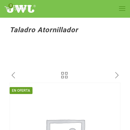
0
$0.00
Taladro Atornillador
EN OFERTA