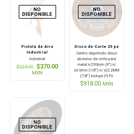
NO
NO
DISPONIBLE
DISPONIBLE
Pistola de Aire
Disco de Corte 25 pz
Industrial
Centro deprimido disco
Industrial
abrasivo de corte para
metal n/230mm (9″) n/
El
El
$
370.00
$
524.00
x3.0mm (1/8″) n/ x22.2MM
precio
precio
MXN
(7/8″) Incluye 25 Pz
original
actual
era:
es:
$
918.00
MXN
$524.00.
$370.00.
NO
DISPONIBLE