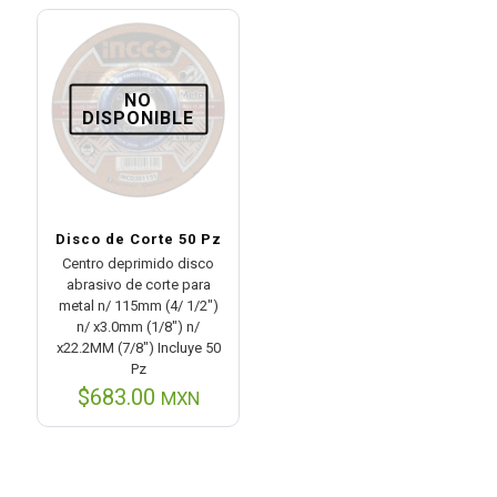
$1,987.00.
es:
$1,402.00.
NO
DISPONIBLE
Disco de Corte 50 Pz
Centro deprimido disco
abrasivo de corte para
metal n/ 115mm (4/ 1/2″)
n/ x3.0mm (1/8″) n/
x22.2MM (7/8″) Incluye 50
Pz
$
683.00
MXN