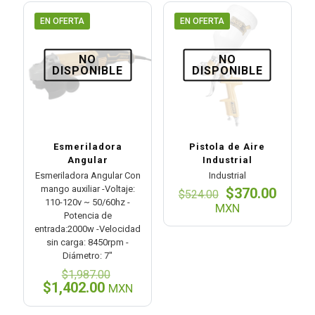
EN OFERTA
EN OFERTA
NO
NO
DISPONIBLE
DISPONIBLE
Esmeriladora
Pistola de Aire
Angular
Industrial
Esmeriladora Angular Con
Industrial
mango auxiliar -Voltaje:
El
El
$
370.00
$
524.00
110-120v ~ 50/60hz -
precio
preci
MXN
Potencia de
original
actual
entrada:2000w -Velocidad
era:
es:
sin carga: 8450rpm -
$524.00.
$370.0
Diámetro: 7″
El
$
1,987.00
precio
El
$
1,402.00
MXN
original
precio
era:
actual