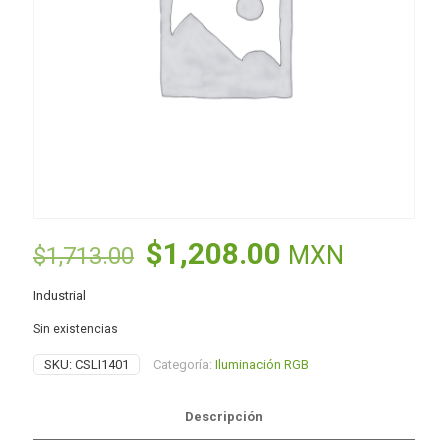
El
El
$
1,208.00
MXN
$
1,713.00
precio
precio
Industrial
original
actual
Sin existencias
era:
es:
$1,713.00.
$1,208.00.
SKU:
CSLI1401
Categoría:
Iluminación RGB
Descripción