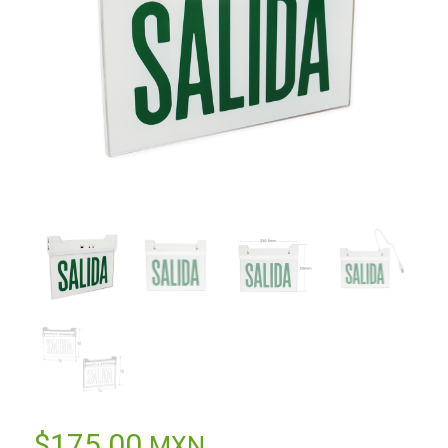
$
175.00
MXN