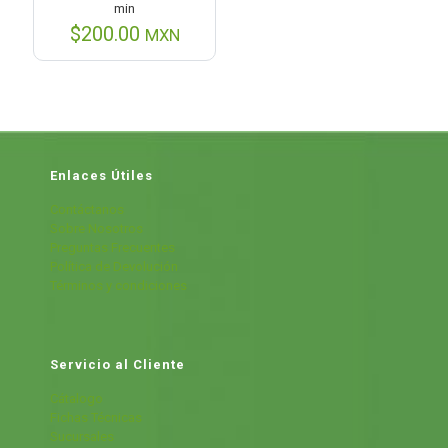
min
$
200.00
MXN
Enlaces Útiles
Contáctanos
Sobre Nosotros
Preguntas Frecuentes
Política de Devolución
Términos y condiciones
Servicio al Cliente
Cátalogo
Fichas Técnicas
Sucursales