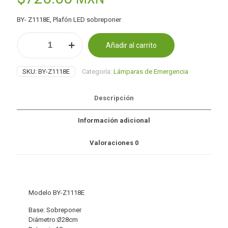
BY- Z1118E, Plafón LED sobreponer
Plafón
Añadir al carrito
LED
Alternative:
sobreponer
cantidad
SKU:
BY-Z1118E
Categoría:
Lámparas de Emergencia
Descripción
Información adicional
Valoraciones
0
Modelo BY-Z1118E
Base: Sobreponer
Diámetro:Ø28cm