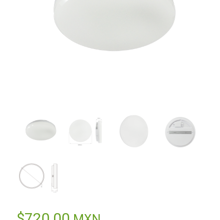
$
720.00
MXN