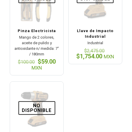
Pinza Electricista
Llave de Impacto
Industrial
Mango de 2 colores,
aceite de pulido y
Industrial
antioxidante n/ medida: 7″
El
$
2,475.00
/ 180mm
precio
El
$
1,754.00
MXN
El
El
original
$
59.00
precio
$
100.00
precio
precio
era:
actual
MXN
original
actual
$2,475.00
es:
era:
es:
$1,754.00.
$100.00.
$59.00.
NO
DISPONIBLE