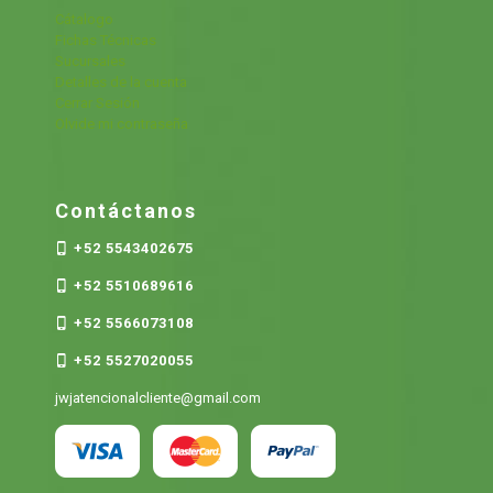
Cátalogo
Fichas Técnicas
Sucursales
Detalles de la cuenta
Cerrar Sesión
Olvide mi contraseña
Contáctanos
+52 5543402675
+52 5510689616
+52 5566073108
+52 5527020055
jwjatencionalcliente@gmail.com