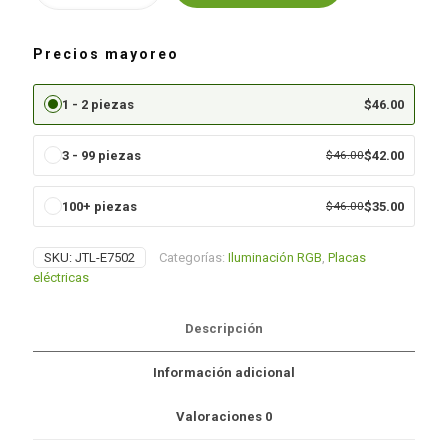
INTERRUPTOR
DE
ESCALERA
Precios mayoreo
cantidad
1 - 2 piezas
$
46.00
3 - 99 piezas
$
46.00
$
42.00
100+ piezas
$
46.00
$
35.00
SKU:
JTL-E7502
Categorías:
Iluminación RGB
,
Placas
eléctricas
Descripción
Información adicional
Valoraciones
0