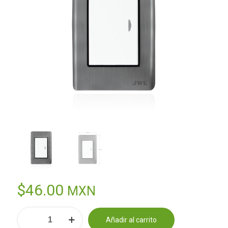
$
46.00
MXN
PLACA
Añadir al carrito
CON
Alternative: