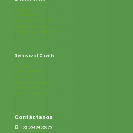
Contáctanos
Sobre Nosotros
Preguntas Frecuentes
Política de Devolución
Términos y condiciones
Servicio al Cliente
Cátalogo
Fichas Técnicas
Sucursales
Detalles de la cuenta
Cerrar Sesión
Olvide mi contraseña
Contáctanos
+52 5543402675