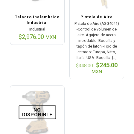
Taladro Inalambrico
Pistola de Aire
Industrial
Pistola de Aire (ASG4041)
Industrial
-Control de volumen de
aire -Agujero de acero
$
2,976.00
MXN
inoxidable -Boquilla y
tapón de laton -Tipo de
entrado: Europa, Nitto,
Italia, USA -Boquilla:
[…]
El
El
$
245.00
$
348.00
precio
preci
MXN
original
actual
era:
es:
$348.00.
$245.0
NO
DISPONIBLE