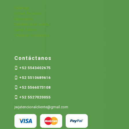
Cátalogo
Fichas Técnicas
Sucursales
Detalles de la cuenta
Cerrar Sesión
Olvide mi contraseña
Contáctanos
+52 5543402675
+52 5510689616
+52 5566073108
+52 5527020055
jwjatencionalcliente@gmail.com