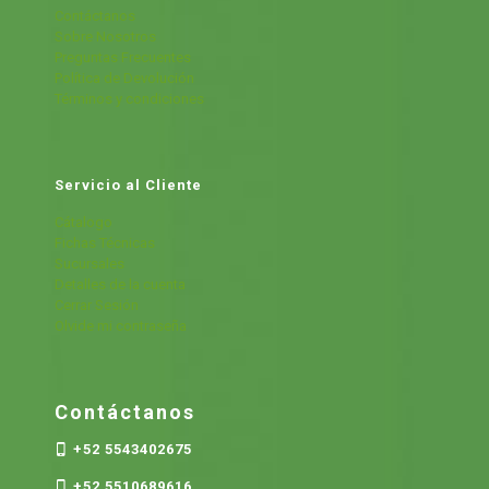
Contáctanos
Sobre Nosotros
Preguntas Frecuentes
Política de Devolución
Términos y condiciones
Servicio al Cliente
Cátalogo
Fichas Técnicas
Sucursales
Detalles de la cuenta
Cerrar Sesión
Olvide mi contraseña
Contáctanos
+52 5543402675
+52 5510689616