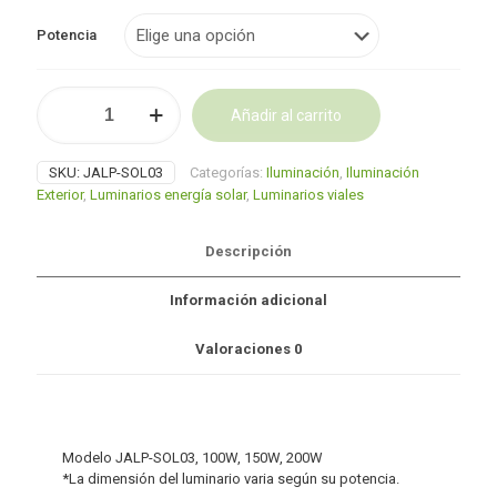
$1,089.0
Potencia
hasta
$1,650.0
Luminario
Añadir al carrito
LED
ALL
Alternative:
IN
SKU:
JALP-SOL03
Categorías:
Iluminación
,
Iluminación
ONE
Exterior
,
Luminarios energía solar
,
Luminarios viales
cantidad
Descripción
Información adicional
Valoraciones
0
Modelo JALP-SOL03, 100W, 150W, 200W
*La dimensión del luminario varia según su potencia.