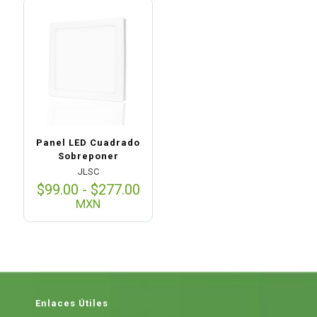
$42.00.
$34.00.
Panel LED Cuadrado
Sobreponer
JLSC
Rango
$
99.00
-
$
277.00
de
MXN
precios:
desde
$99.00
hasta
$277.00
Enlaces Útiles