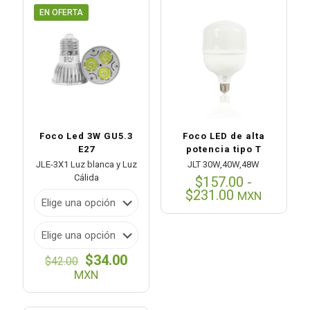
EN OFERTA
Foco Led 3W GU5.3
Foco LED de alta
E27
potencia tipo T
JLE-3X1 Luz blanca y Luz
JLT 30W,40W,48W
Cálida
$
157.00
-
Rango
$
231.00
MXN
de
precios:
desde
$157.00
El
El
$
34.00
hasta
$
42.00
precio
precio
$231.00
MXN
original
actual
era:
es: