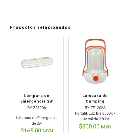
Productos relacionados
Lámpara de
Lámpara de
Emergencia 2W
Camping
BY-Z2320A
BY-ZF1202A
Portátil, Luz fría 6500K /
Lámpara de Emergencia
Luz cálida 2700K
de 2w
$
300.00
MXN
$
165.00
MXN