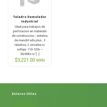
Taladro Demoledor
Industrial
Ideal para trabajos de
perforacion en materials
de construccion , sistema
de mandril sds plus , 3
taladros, 2 cinceles n/
voltaje: 110-120v ~
50/60hz n/
[…]
$
3,221.00
MXN
Enlaces Útiles
Contáctanos
Sobre Nosotros