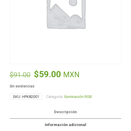
El
El
$
59.00
MXN
$
91.00
precio
precio
Sin existencias
original
actual
SKU:
HPK82001
Categoría:
Iluminación RGB
era:
es:
$91.00.
$59.00.
Descripción
Información adicional