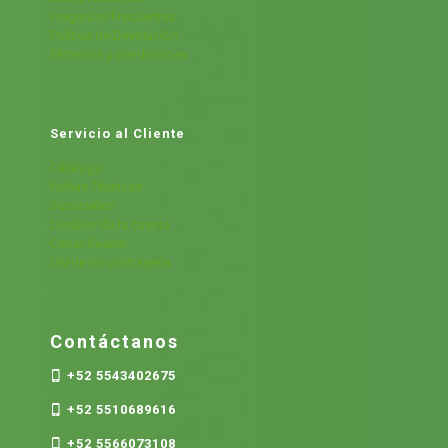
Preguntas Frecuentes
Política de Devolución
Términos y condiciones
Servicio al Cliente
Cátalogo
Fichas Técnicas
Sucursales
Detalles de la cuenta
Cerrar Sesión
Olvide mi contraseña
Contáctanos
+52 5543402675
+52 5510689616
+52 5566073108