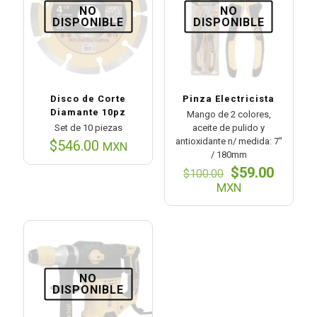
NO
NO
DISPONIBLE
DISPONIBLE
Disco de Corte
Pinza Electricista
Diamante 10pz
Mango de 2 colores,
Set de 10 piezas
aceite de pulido y
antioxidante n/ medida: 7″
$
546.00
MXN
/ 180mm
El
El
$
59.00
$
100.00
precio
precio
MXN
original
actual
era:
es:
$100.00.
$59.00
NO
DISPONIBLE