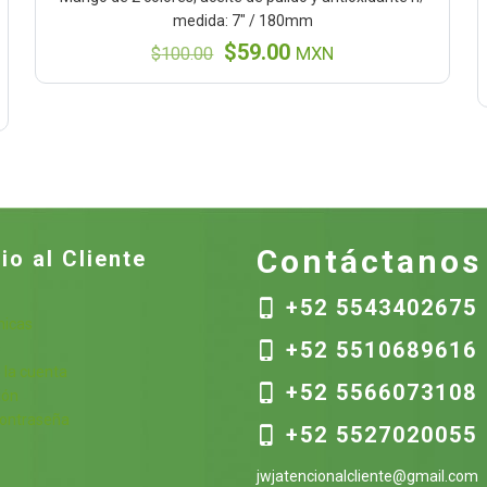
medida: 7″ / 180mm
El
El
$
59.00
$
100.00
MXN
precio
precio
original
actual
era:
es:
$100.00.
$59.00.
Contáctanos
io al Cliente
+52 5543402675
nicas
+52 5510689616
s
 la cuenta
+52 5566073108
ión
contraseña
+52 5527020055
jwjatencionalcliente@gmail.com