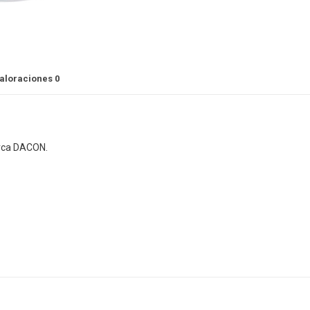
aloraciones
0
arca DACON.