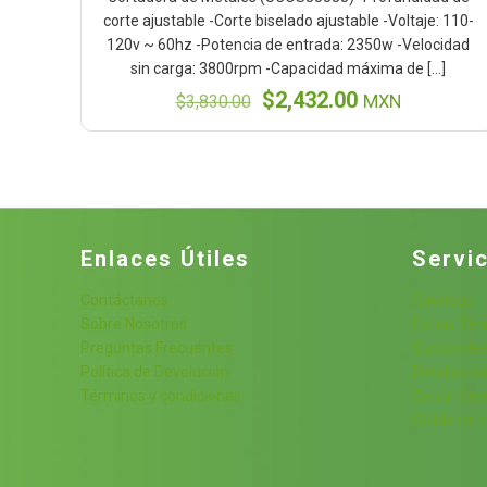
corte ajustable -Corte biselado ajustable -Voltaje: 110-
120v ~ 60hz -Potencia de entrada: 2350w -Velocidad
sin carga: 3800rpm -Capacidad máxima de
[…]
El
El
$
2,432.00
$
3,830.00
MXN
precio
precio
original
actual
era:
es:
$3,830.00.
$2,432.00.
Enlaces Útiles
Servic
Contáctanos
Cátalogo
Sobre Nosotros
Fichas Téc
Preguntas Frecuentes
Sucursale
Política de Devolución
Detalles de
Términos y condiciones
Cerrar Ses
Olvide mi 