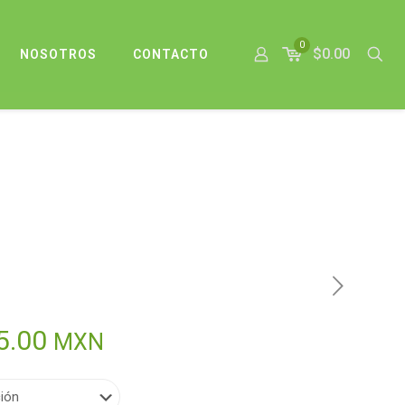
0
$0.00
NOSOTROS
CONTACTO
Rango
5.00
MXN
de
precios: