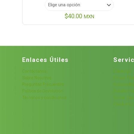
$
40.00
MXN
Enlaces Útiles
Servic
Contáctanos
Cátalogo
Sobre Nosotros
Fichas Téc
Preguntas Frecuentes
Sucursale
Política de Devolución
Detalles de
Términos y condiciones
Cerrar Ses
Olvide mi 