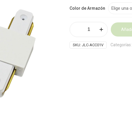
Color de Armazón
Conector
Añadir
Lineal
para
Alternative:
Riel
Categorías
SKU:
JLC-ACC01V
JLC-
ACC01
cantidad