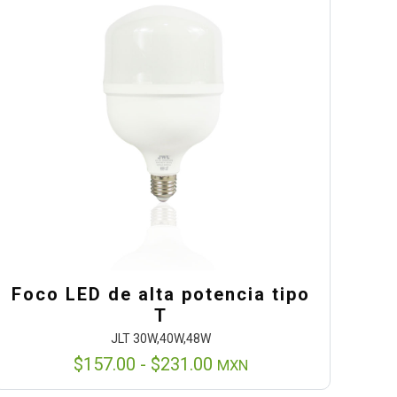
Foco LED de alta potencia tipo
T
JLT 30W,40W,48W
Rango
$
157.00
-
$
231.00
MXN
de