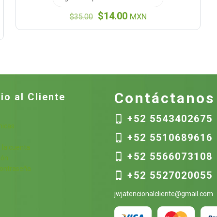
El
El
$
14.00
$
35.00
MXN
precio
precio
original
actual
era:
es:
$35.00.
$14.00.
Contáctanos
io al Cliente
+52 5543402675
nicas
+52 5510689616
s
 la cuenta
+52 5566073108
ión
contraseña
+52 5527020055
jwjatencionalcliente@gmail.com