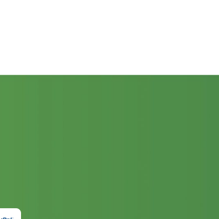
precios:
desde
$157.00
hasta
$231.00