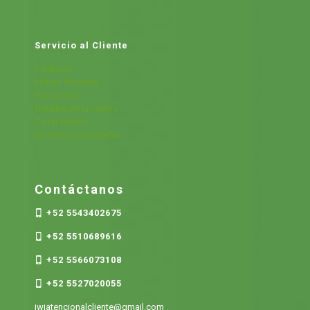
Servicio al Cliente
Cátalogo
Fichas Técnicas
Sucursales
Detalles de la cuenta
Cerrar Sesión
Olvide mi contraseña
Contáctanos
+52 5543402675
+52 5510689616
+52 5566073108
+52 5527020055
jwjatencionalcliente@gmail.com