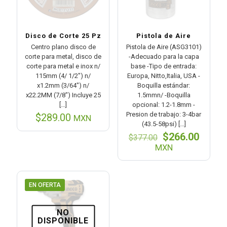
Disco de Corte 25 Pz
Pistola de Aire
Centro plano disco de
Pistola de Aire (ASG3101)
corte para metal, disco de
-Adecuado para la capa
corte para metal e inox n/
base -Tipo de entrada:
115mm (4/ 1/2″) n/
Europa, Nitto,Italia, USA -
x1.2mm (3/64″) n/
Boquilla estándar:
x22.2MM (7/8″) Incluye 25
1.5mmn/ -Boquilla
[…]
opcional: 1.2-1.8mm -
Presion de trabajo: 3-4bar
$
289.00
MXN
(43.5-58psi)
[…]
El
El
$
266.00
$
377.00
precio
preci
MXN
original
actual
era:
es:
$377.00.
$266.0
EN OFERTA
NO
DISPONIBLE