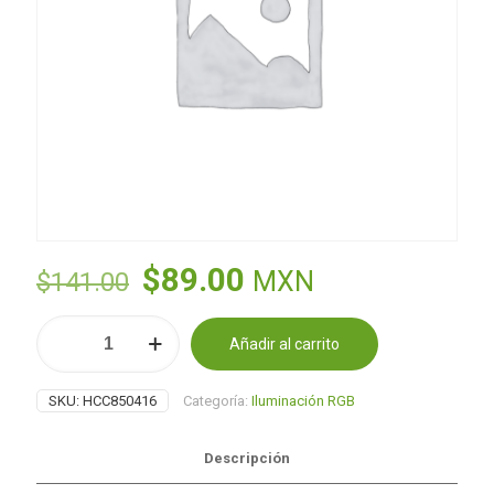
El
El
$
89.00
MXN
$
141.00
precio
precio
Cincel
original
actual
Añadir al carrito
de
Alternative:
Concreto
era:
es:
cantidad
$141.00.
$89.00.
SKU:
HCC850416
Categoría:
Iluminación RGB
Descripción