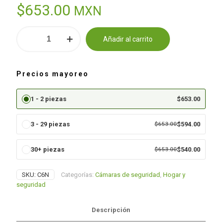
$
653.00
MXN
Cámara
Añadir al carrito
wifi
Alternative:
con
paneo
e
Precios mayoreo
inclinación
inteligente
cantidad
1 - 2 piezas
$
653.00
3 - 29 piezas
$
653.00
$
594.00
30+ piezas
$
653.00
$
540.00
SKU:
C6N
Categorías:
Cámaras de seguridad
,
Hogar y
seguridad
Descripción