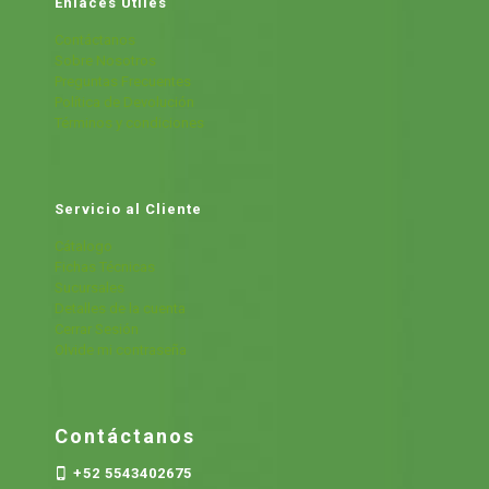
Enlaces Útiles
Contáctanos
Sobre Nosotros
Preguntas Frecuentes
Política de Devolución
Términos y condiciones
Servicio al Cliente
Cátalogo
Fichas Técnicas
Sucursales
Detalles de la cuenta
Cerrar Sesión
Olvide mi contraseña
Contáctanos
+52 5543402675