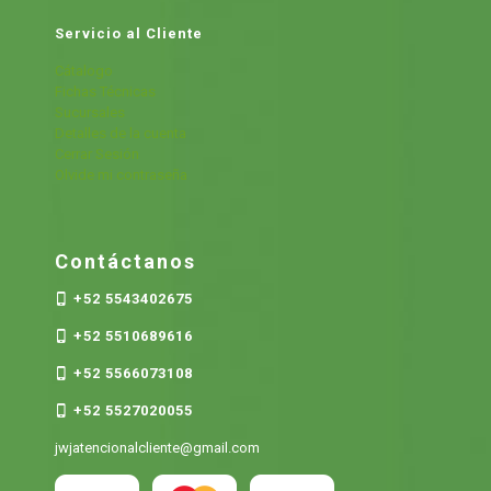
Servicio al Cliente
Cátalogo
Fichas Técnicas
Sucursales
Detalles de la cuenta
Cerrar Sesión
Olvide mi contraseña
Contáctanos
+52 5543402675
+52 5510689616
+52 5566073108
+52 5527020055
jwjatencionalcliente@gmail.com