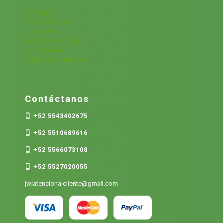
Cátalogo
Fichas Técnicas
Sucursales
Detalles de la cuenta
Cerrar Sesión
Olvide mi contraseña
Contáctanos
+52 5543402675
+52 5510689616
+52 5566073108
+52 5527020055
jwjatencionalcliente@gmail.com