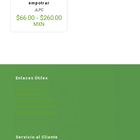
empotrar
JLPC
Rango
$
66.00
-
$
260.00
de
MXN
precios:
desde
$66.00
hasta
$260.00
Enlaces Útiles
Contáctanos
Sobre Nosotros
Preguntas Frecuentes
Política de Devolución
Términos y condiciones
Servicio al Cliente