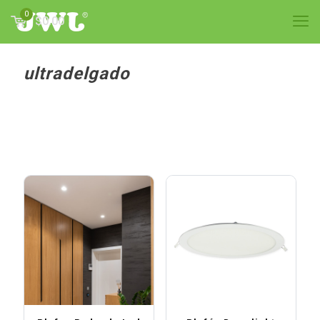
0
$0.00
ultradelgado