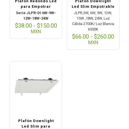
Plafon Redondo Led
Plafón Downlight
para Empotrar
Led Slim Empotrable
Serie JLPR-DI 6W-9W-
JLPR,3W, 6W, 9W, 12W,
12W-18W-24W
15W ,18W, 24W, Luz
Cálida 2700K/ Luz Blanca
Rango
$
38.00
-
$
150.00
6500K
de
MXN
precios:
Rang
$
66.00
-
$
260.00
desde
de
MXN
$38.00
preci
hasta
desd
$150.00
$66.0
hasta
$260.
Plafón Downlight
Led Slim para