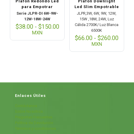
Plafon Redondo Led
Plafón Downlight
para Empotrar
Led Slim Empotrable
Serie JLPR-DI 6W-9W-
JLPR,3W, 6W, 9W, 12W,
12W-18W-24W
15W ,18W, 24W, Luz
Cálida 2700K/ Luz Blanca
Rango
$
38.00
-
$
150.00
6500K
de
MXN
precios:
Rang
$
66.00
-
$
260.00
desde
de
MXN
$38.00
preci
hasta
desd
$150.00
$66.0
hasta
$260.
Enlaces Útiles
Contáctanos
Sobre Nosotros
Preguntas Frecuentes
Política de Devolución
Términos y condiciones