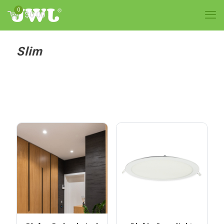
0
$0.00
Slim