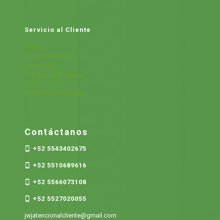
Servicio al Cliente
Cátalogo
Fichas Técnicas
Sucursales
Detalles de la cuenta
Cerrar Sesión
Olvide mi contraseña
Contáctanos
+52 5543402675
+52 5510689616
+52 5566073108
+52 5527020055
jwjatencionalcliente@gmail.com