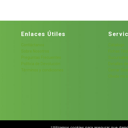
precios:
desde
$139.00
hasta
$2,336.00
Enlaces Útiles
Servic
Contáctanos
Cátalogo
Sobre Nosotros
Fichas Téc
Preguntas Frecuentes
Sucursale
Política de Devolución
Detalles de
Términos y condiciones
Cerrar Ses
Olvide mi 
Utilizamos cookies para asegurar que damos