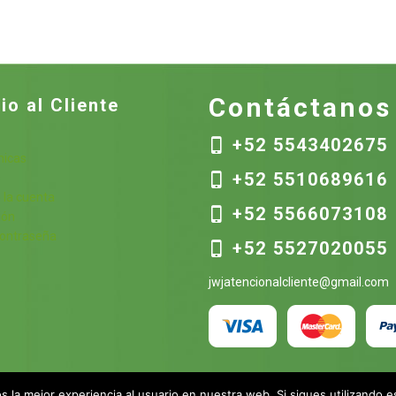
Contáctanos
io al Cliente
+52 5543402675
nicas
+52 5510689616
s
 la cuenta
+52 5566073108
ión
contraseña
+52 5527020055
jwjatencionalcliente@gmail.com
 la mejor experiencia al usuario en nuestra web. Si sigues utilizando 