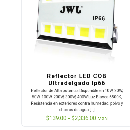
Reflector LED COB
Ultradelgado Ip66
Reflector de Alta potencia Disponible en 10W, 30W,
50W, 100W, 200W, 300W, 400W Luz Blanca 6500K,
Resistencia en exteriores contra humedad, polvo y
chorros de agua
[…]
Rango
$
139.00
-
$
2,336.00
MXN
de