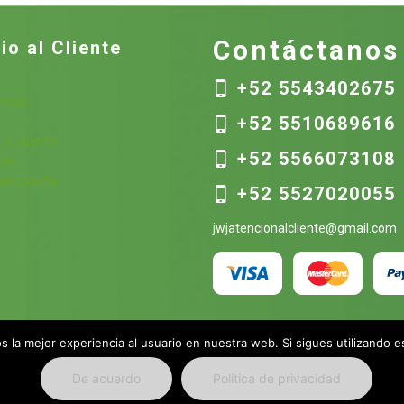
Contáctanos
io al Cliente
+52 5543402675
nicas
+52 5510689616
s
 la cuenta
+52 5566073108
ión
contraseña
+52 5527020055
jwjatencionalcliente@gmail.com
 la mejor experiencia al usuario en nuestra web. Si sigues utilizando 
De acuerdo
Política de privacidad