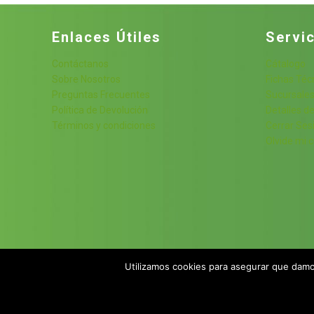
hasta
$516.00
Enlaces Útiles
Servic
Contáctanos
Cátalogo
Sobre Nosotros
Fichas Téc
Preguntas Frecuentes
Sucursale
Política de Devolución
Detalles de
Términos y condiciones
Cerrar Ses
Olvide mi 
Utilizamos cookies para asegurar que damos
© 2023 JWJ Comercial México S.A. de C.V.