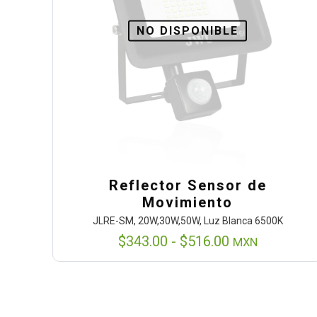
NO DISPONIBLE
Reflector Sensor de
Movimiento
JLRE-SM, 20W,30W,50W, Luz Blanca 6500K
Rango
$
343.00
-
$
516.00
MXN
de
precios:
desde
$343.00