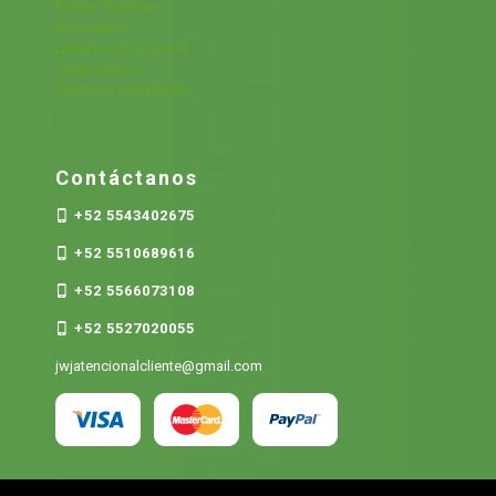
Fichas Técnicas
Sucursales
Detalles de la cuenta
Cerrar Sesión
Olvide mi contraseña
Contáctanos
+52 5543402675
+52 5510689616
+52 5566073108
+52 5527020055
jwjatencionalcliente@gmail.com