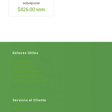
sobreponer
$
426.00
MXN
Enlaces Útiles
Contáctanos
Sobre Nosotros
Preguntas Frecuentes
Política de Devolución
Términos y condiciones
Servicio al Cliente
Cátalogo