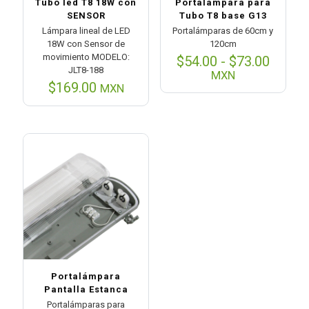
Tubo led T8 18W con
Portalámpara para
SENSOR
Tubo T8 base G13
Lámpara lineal de LED
Portalámparas de 60cm y
18W con Sensor de
120cm
movimiento MODELO:
Rango
$
54.00
-
$
73.00
JLT8-188
de
MXN
precio
$
169.00
MXN
desde
$54.0
hasta
$73.0
Portalámpara
Pantalla Estanca
Portalámparas para