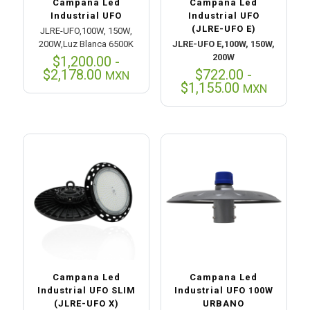
Campana Led
Campana Led
Industrial UFO
Industrial UFO
(JLRE-UFO E)
JLRE-UFO,100W, 150W,
200W,Luz Blanca 6500K
JLRE-UFO E,100W, 150W,
200W
$
1,200.00
-
Rango
$
2,178.00
$
722.00
-
MXN
de
Rango
$
1,155.00
MXN
precios:
de
desde
precios:
$1,200.00
desde
hasta
$722.00
$2,178.00
hasta
$1,155.00
Campana Led
Campana Led
Industrial UFO SLIM
Industrial UFO 100W
(JLRE-UFO X)
URBANO