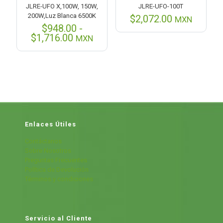
JLRE-UFO X,100W, 150W,
JLRE-UFO-100T
200W,Luz Blanca 6500K
$
2,072.00
MXN
$
948.00
-
Rango
$
1,716.00
MXN
de
precios:
desde
$948.00
hasta
$1,716.00
Enlaces Útiles
Contáctanos
Sobre Nosotros
Preguntas Frecuentes
Política de Devolución
Términos y condiciones
Servicio al Cliente