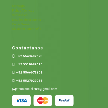
Cátalogo
Fichas Técnicas
Sucursales
Detalles de la cuenta
Cerrar Sesión
Olvide mi contraseña
Contáctanos
+52 5543402675
+52 5510689616
+52 5566073108
+52 5527020055
jwjatencionalcliente@gmail.com